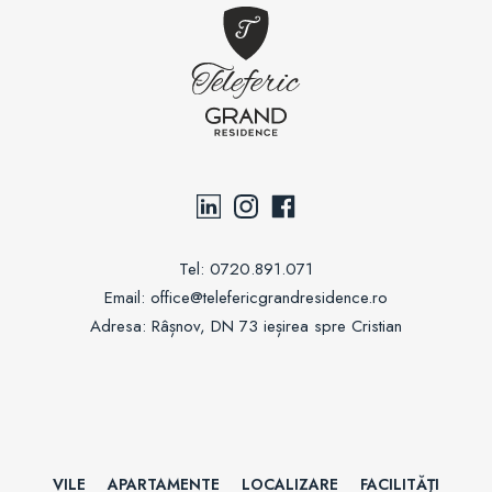
OFERTA
#YOUBELONGHERE
Tel:
0720.891.071
Email:
office@telefericgrandresidence.ro
Adresa:
Râșnov, DN 73 ieșirea spre Cristian
Acc
ept
prel
ucra
rea
date
lor
VILE
APARTAMENTE
LOCALIZARE
FACILITĂŢI
conf