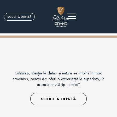
SOLICITĂ OFERTĂ
3
2
VI
L
E
HI
Calitatea, atenția la detalii și natura se îmbină în mod
G
armonios, pentru a-ți oferi o experiență la superlativ, în
H-
propria ta vilă tip „chalet”.
E
N
SOLICITĂ OFERTĂ
D
SOLICITA